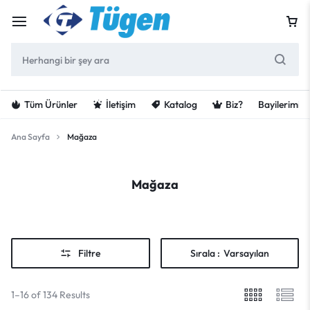
Tüm Ürünler
İletişim
Katalog
Biz?
Bayilerimiz
Ana Sayfa
Mağaza
Mağaza
Filtre
Sırala :
Varsayılan
1–16 of 134 Results