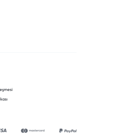
leşmesi
ikası