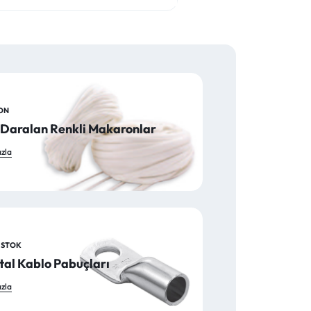
ON
le Daralan Renkli Makaronlar
zla
Z STOK
al Kablo Pabuçları
zla