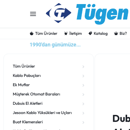
Tüm Ürünler
İletişim
Katalog
Biz?
1990'dan günümüze...
TUGENA
1990'DAN
Tüm Ürünler
GÜNÜMÜZE…
Kablo Pabuçları
Ek Muflar
Müşterek Otomat Baraları
Dubuis El Aletleri
Jesoon Kablo Yüksükleri ve Uçları
Dub
Buat Klemensleri