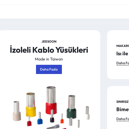
JEESOON
MAKAR
İzoleli Kablo Yüsükleri
Isı i
Made in Taiwan
Daha Fa
Daha Fazla
SINIRSI
Bimet
Daha Fa