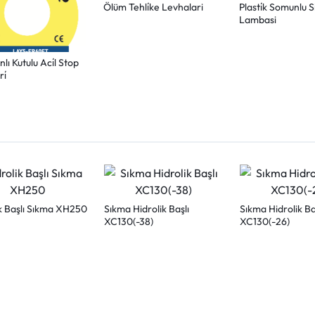
Ölüm Tehli̇ke Levhalari
Plasti̇k Somunlu Si
Lambasi
lı Kutulu Aci̇l Stop
ri̇
ik Başlı Sıkma XH250
Sıkma Hidrolik Başlı
Sıkma Hidrolik Ba
XC130(-38)
XC130(-26)