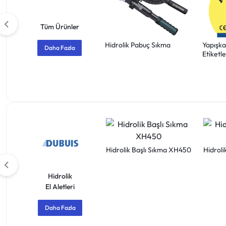
Tüm Ürünler
Hidrolik Pabuç Sıkma
Yapışkan
Daha Fazla
Eti̇ketle
Hidrolik Başlı Sıkma XH450
Hidrol
Hidrolik
El Aletleri
Daha Fazla