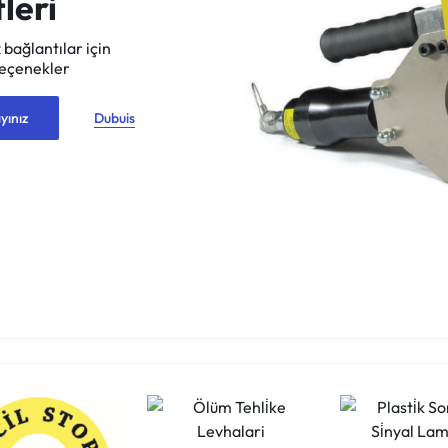
leri
 bağlantılar için
 seçenekler
yınız
Dubuis