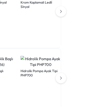
̇nyal
Krom Kaplamali Ledli̇
Si̇nyal
Plastik Yuvarlak Voltmetre
şlı
Hidrolik Pompa Ayak Tipi
PHP700
Manuel Hidrolik Sıkma
Aleti D80