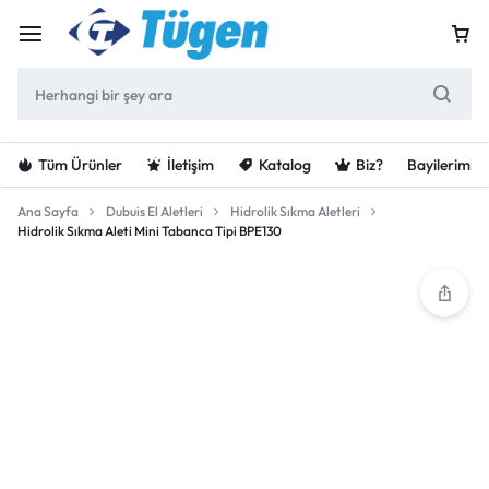
Tüm Ürünler
İletişim
Katalog
Biz?
Bayilerimiz
Ana Sayfa
Dubuis El Aletleri
Hidrolik Sıkma Aletleri
Hidrolik Sıkma Aleti Mini Tabanca Tipi BPE130