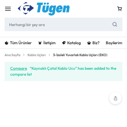
Tüm Ürünler
İletişim
Katalog
Biz?
Bayilerimiz
Ana Sayfa
Kablo Uçları
3-İzoleli Yuvarlak Kablo Uçları (EKO)
Compare
“Kaynaklı Çatal Kablo Ucu” has been added to the
compare list