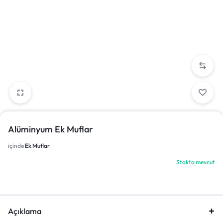
Alüminyum Ek Muflar
içinde
Ek Muflar
Stokta mevcut
Açıklama