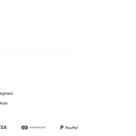
leşmesi
ikası