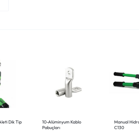
leti Dik Tip
10-Alüminyum Kablo
Manual Hidro
Pabuçları
C130