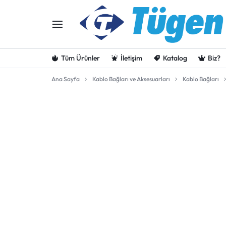
Tüm Ürünler
İletişim
Katalog
Biz?
Ana Sayfa
Kablo Bağları ve Aksesuarları
Kablo Bağları
TUGENAS
1990'DAN
GÜNÜMÜZE…