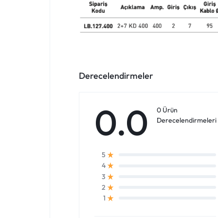
Derecelendirmeler
0.0
0 Ürün
Derecelendirmeleri
5
4
3
2
1